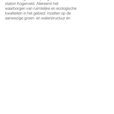
station Kogerveld. Allereerst het
waarborgen van ruimtelijke en ecologische
kwaliteiten in het gebied: inzetten op de
aanwezige groen- en waterstructuur en
faciliteren van circulaire en duurzame
(her)ontwikkeling. Daarnaast het
optimaliseren van het economisch
rendement van het gebied als strategisch
gelegen woon- en werkomgeving. En tot
slot het ontwikkelen (in de tijd) van de
stationsomgeving als schakel tussen een
lokale en regionale infrastructuur, met
faciliteiten en ruimtereserveringen voor
meer dan uitsluitend passagiers.
INFO
locatie: omgeving station Kogerveld
programma: stedelijke ontwikkeling
oppervlakte:
status: ruimtelijk strategisch onderzoek
2014
opdrachtgever: BNA Onderzoek, NS,