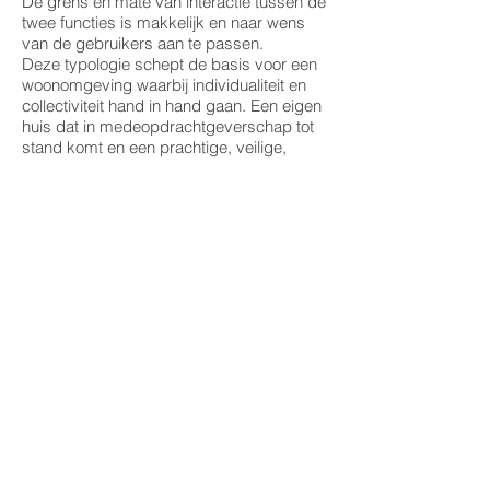
De grens en mate van interactie tussen de
twee functies is makkelijk en naar wens
van de gebruikers aan te passen.
Deze typologie schept de basis voor een
woonomgeving waarbij individualiteit en
collectiviteit hand in hand gaan. Een eigen
huis dat in medeopdrachtgeverschap tot
stand komt en een prachtige, veilige,
collectieve ‘buitenkamer’ waar de andere
hoofdingang aan ligt. De architectuur
weerspiegelt dat: individuele vormgeving
binnen een samenhangend geheel.
Het plan scoort hierdoor niet alleen hoog
op de gangbare ‘ecologische’
duurzaamheidskwesties maar ook op
sociale duurzaamheid en economische
duurzaamheid!
INFO
locatie: Utrecht
programma: woningen, stallingsgarage,
binnentuin